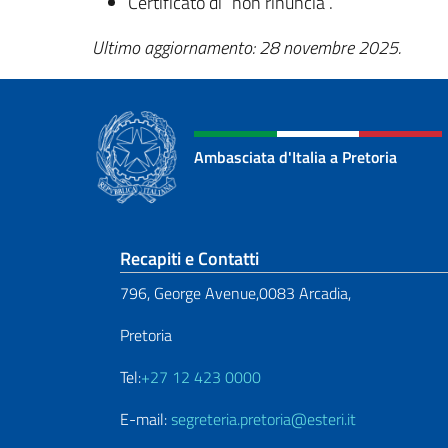
Certificato di “non rinuncia”.
Ultimo aggiornamento: 28 novembre 2025.
Ambasciata d'Italia a Pretoria
Sezione footer
Recapiti e Contatti
796, George Avenue,0083 Arcadia,
Pretoria
Tel:
+27 12 423 0000
E-mail:
segreteria.pretoria@esteri.it