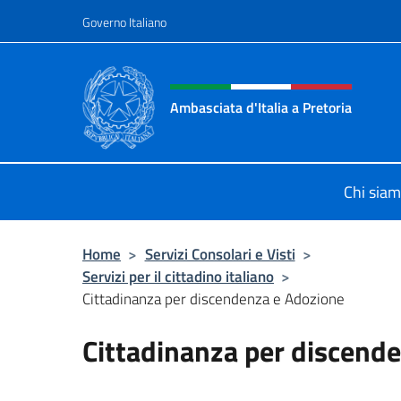
Salta al contenuto
Governo Italiano
Intestazione sito, social 
Ambasciata d'Italia a Pretoria
Il sito ufficiale dell'Ambasciata d'It
Chi sia
Home
>
Servizi Consolari e Visti
>
Servizi per il cittadino italiano
>
Cittadinanza per discendenza e Adozione
Cittadinanza per discend