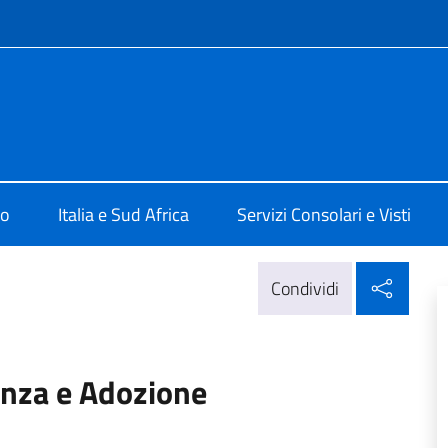
e menù
alia a Pretoria
mo
Italia e Sud Africa
Servizi Consolari e Visti
Condi
Condividi
enza e Adozione