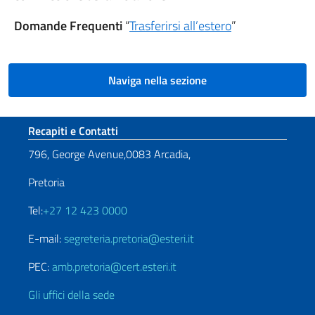
Domande Frequenti
“
Trasferirsi all’estero
”
Naviga nella sezione
Sezione footer
Recapiti e Contatti
796, George Avenue,0083 Arcadia,
Pretoria
Tel:
+27 12 423 0000
E-mail:
segreteria.pretoria@esteri.it
PEC:
amb.pretoria@cert.esteri.it
Gli uffici della sede