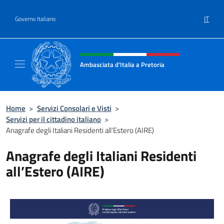
Salta al contenuto
IT
Governo Italiano
Intestazione sito, social e menù
Ambasciata d'Italia a Pretoria
Il sito ufficiale dell'Ambasciata d'Italia a Pre
Home
>
Servizi Consolari e Visti
>
Servizi per il cittadino italiano
>
Anagrafe degli Italiani Residenti all’Estero (AIRE)
Anagrafe degli Italiani Residenti
all’Estero (AIRE)