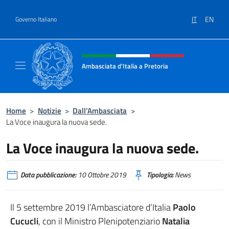
Salta al contenuto
IT
EN
Governo Italiano
Intestazione sito, social e menù
Ambasciata d'Italia a Pretoria
Il sito ufficiale dell'Ambasciata d'Italia a Pre
Home
>
Notizie
>
Dall’Ambasciata
>
La Voce inaugura la nuova sede.
La Voce inaugura la nuova sede.
Data pubblicazione:
10 Ottobre 2019
Tipologia:
News
Il 5 settembre 2019 l’Ambasciatore d’Italia
Paolo
Cucucli
, con il Ministro Plenipotenziario
Natalia