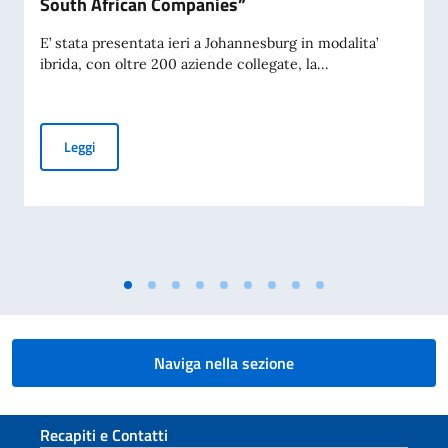
South African Companies”
E’ stata presentata ieri a Johannesburg in modalita’
ibrida, con oltre 200 aziende collegate, la...
“Italy Meets South Africa – Business opportunities and in
Leggi
Naviga nella sezione
Sezione footer
Recapiti e Contatti