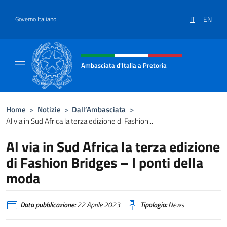
Salta al contenuto
IT
EN
Governo Italiano
Intestazione sito, social e menù
Ambasciata d'Italia a Pretoria
Il sito ufficiale dell'Ambasciata d'Italia a Pre
Home
>
Notizie
>
Dall’Ambasciata
>
Al via in Sud Africa la terza edizione di Fashion...
Al via in Sud Africa la terza edizione
di Fashion Bridges – I ponti della
moda
Data pubblicazione:
22 Aprile 2023
Tipologia:
News