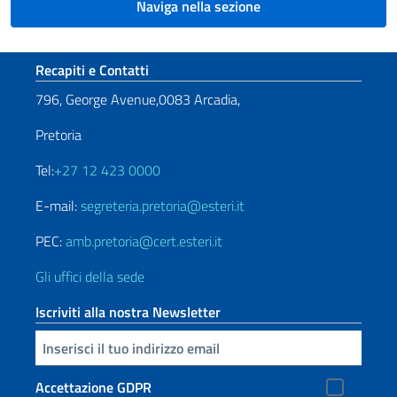
Naviga nella sezione
Sezione footer
Recapiti e Contatti
796, George Avenue,0083 Arcadia,
Pretoria
Tel:
+27 12 423 0000
E-mail:
segreteria.pretoria@esteri.it
PEC:
amb.pretoria@cert.esteri.it
Gli uffici della sede
Iscriviti alla nostra Newsletter
Inserisci la tua email
Accettazione GDPR