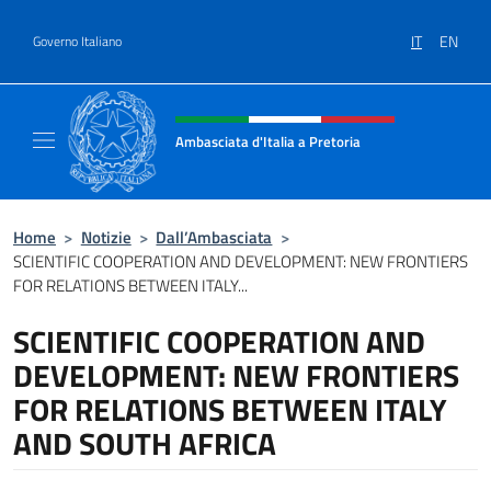
Salta al contenuto
IT
EN
Governo Italiano
Intestazione sito, social e menù
Ambasciata d'Italia a Pretoria
Il sito ufficiale dell'Ambasciata d'Italia a Pre
Home
>
Notizie
>
Dall’Ambasciata
>
SCIENTIFIC COOPERATION AND DEVELOPMENT: NEW FRONTIERS
FOR RELATIONS BETWEEN ITALY...
SCIENTIFIC COOPERATION AND
DEVELOPMENT: NEW FRONTIERS
FOR RELATIONS BETWEEN ITALY
AND SOUTH AFRICA