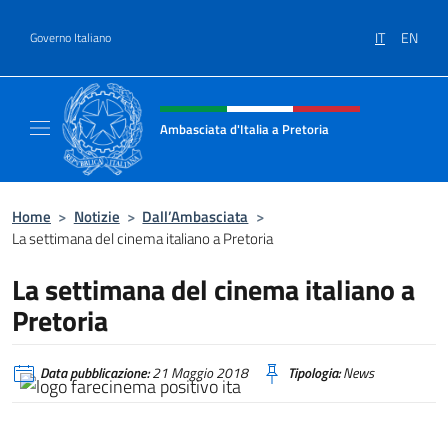
Salta al contenuto
IT
EN
Governo Italiano
Intestazione sito, social e menù
Ambasciata d'Italia a Pretoria
Il sito ufficiale dell'Ambasciata d'Italia a Pre
Home
>
Notizie
>
Dall’Ambasciata
>
La settimana del cinema italiano a Pretoria
La settimana del cinema italiano a
Pretoria
Data pubblicazione:
21 Maggio 2018
Tipologia:
News