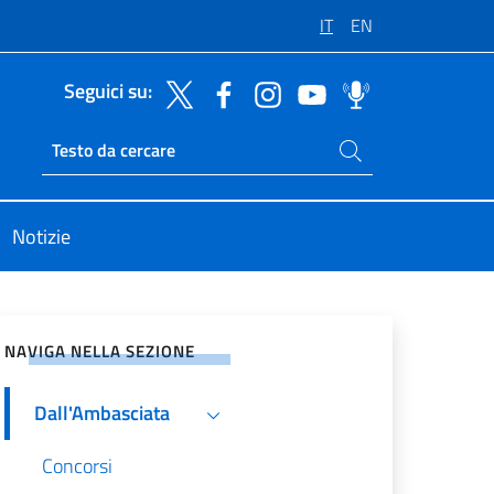
IT
EN
Seguici su:
Cerca nel sito
Ricerca sito live
Notizie
vidi sui Social Network
NAVIGA NELLA SEZIONE
Dall'Ambasciata
Concorsi