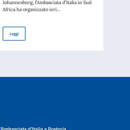
Johannesburg, l’Ambasciata d’Italia in Sud
L’Amba
Africa ha organizzato ieri...
una p
l’assu
 instruments for Italian and South African Companies”
SCIENTIFIC COOPERATION AND DEVELOPMENT: NEW FRONTIER
Leggi
Leg
’Ambasciata d’Italia a Pretoria