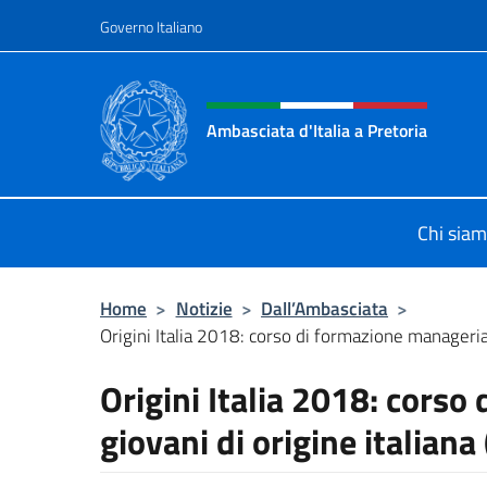
Salta al contenuto
Governo Italiano
Intestazione sito, social 
Ambasciata d'Italia a Pretoria
Il sito ufficiale dell'Ambasciata d'It
Chi sia
Home
>
Notizie
>
Dall’Ambasciata
>
Origini Italia 2018: corso di formazione managerial
Origini Italia 2018: corso
giovani di origine italian