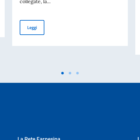
collegate, la...
 Bridges - I ponti della moda
“Italy Meets South Africa – Business opportunities and
Leggi
La Rete Farnesina
L