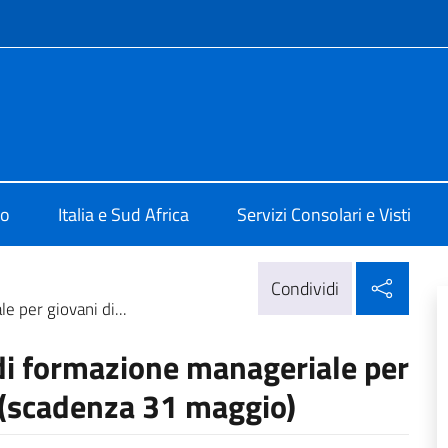
e menù
alia a Pretoria
mo
Italia e Sud Africa
Servizi Consolari e Visti
Condi
Condividi
e per giovani di...
 di formazione manageriale per
a (scadenza 31 maggio)