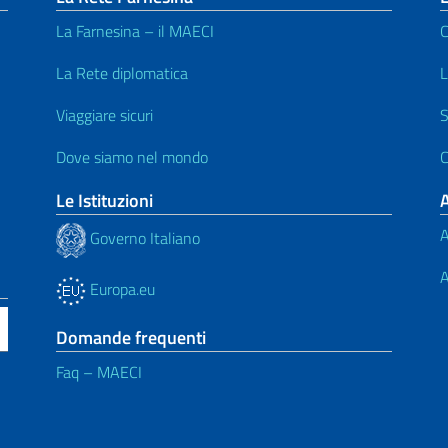
La Farnesina – il MAECI
C
La Rete diplomatica
L
Viaggiare sicuri
S
Dove siamo nel mondo
C
Le Istituzioni
A
Governo Italiano
A
Europa.eu
Domande frequenti
Faq – MAECI