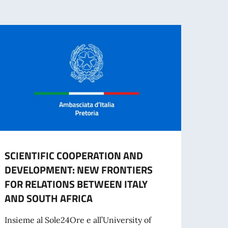
SCIENTIFIC COOPERATION AND
Proce
DEVELOPMENT: NEW FRONTIERS
l’ass
FOR RELATIONS BETWEEN ITALY
contr
AND SOUTH AFRICA
colla
sett
Insieme al Sole24Ore e all’University of