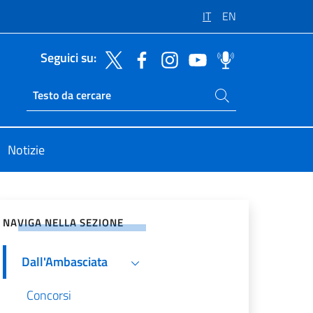
IT
EN
Seguici su:
Cerca nel sito
Ricerca sito live
Notizie
vidi sui Social Network
NAVIGA NELLA SEZIONE
Dall'Ambasciata
Concorsi