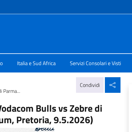
e menù
alia a Pretoria
mo
Italia e Sud Africa
Servizi Consolari e Visti
Condi
Condividi
i Parma...
 Vodacom Bulls vs Zebre di
um, Pretoria, 9.5.2026)