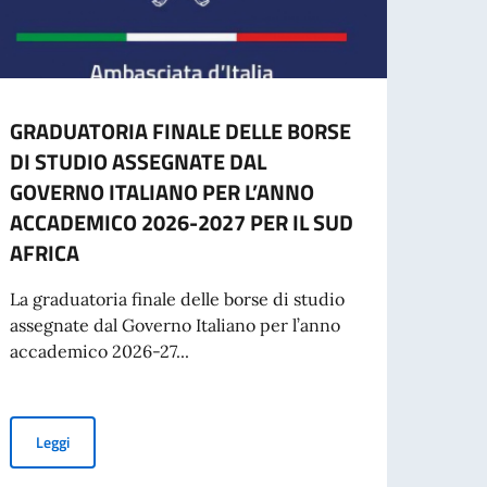
GRADUATORIA FINALE DELLE BORSE
Cessa
DI STUDIO ASSEGNATE DAL
d’ide
GOVERNO ITALIANO PER L’ANNO
agos
ACCADEMICO 2026-2027 PER IL SUD
A part
AFRICA
cartac
La graduatoria finale delle borse di studio
assegnate dal Governo Italiano per l’anno
accademico 2026-27...
Leg
GRADUATORIA FINALE DELLE BORSE DI STUDIO ASSEGNATE DA
Leggi