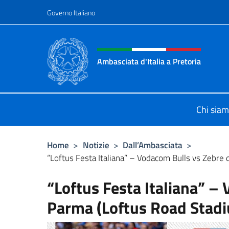
Salta al contenuto
Governo Italiano
Intestazione sito, social 
Ambasciata d'Italia a Pretoria
Il sito ufficiale dell'Ambasciata d'It
Chi sia
Home
>
Notizie
>
Dall’Ambasciata
>
“Loftus Festa Italiana” – Vodacom Bulls vs Zebre d
“Loftus Festa Italiana” –
Parma (Loftus Road Stadi